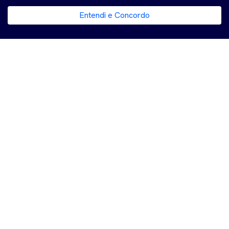
Entendi e Concordo
moving the
world for you