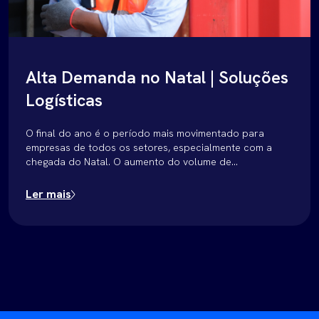
Alta Demanda no Natal | Soluções
Logísticas
O final do ano é o período mais movimentado para
empresas de todos os setores, especialmente com a
chegada do Natal. O aumento do volume de
mercadorias, o giro acelerado de estoques e as
exigências de agilidade no transporte podem ser
Ler mais
desafiadores sem uma estrutura bem planejada.