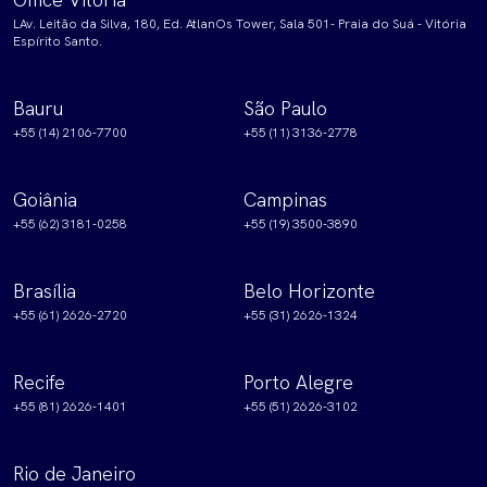
LAv. Leitão da Silva, 180, Ed. AtlanOs Tower, Sala 501- Praia do Suá - Vitória
Espírito Santo.
Bauru
São Paulo
+55 (14) 2106-7700
+55 (11) 3136-2778
Goiânia
Campinas
+55 (62) 3181-0258
+55 (19) 3500-3890
Brasília
Belo Horizonte
+55 (61) 2626-2720
+55 (31) 2626-1324
Recife
Porto Alegre
+55 (81) 2626-1401
+55 (51) 2626-3102
Rio de Janeiro