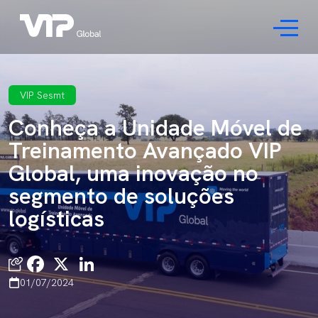
VIP Sesmt
Conheça a Unidade Móvel de
Treinamento Avançado VIP
Global, uma inovação no
segmento de soluções
logísticas
Facebook
X
LinkedIn
01/07/2024