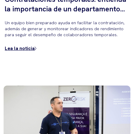
la importancia de un departamento
estructurado de Gestión de Personas
Un equipo bien preparado ayuda en facilitar la contratación,
para gestionar demandas
además de generar y monitorear indicadores de rendimiento
para seguir el desempeño de colaboradores temporales.
estacionales.
Lea la noticia