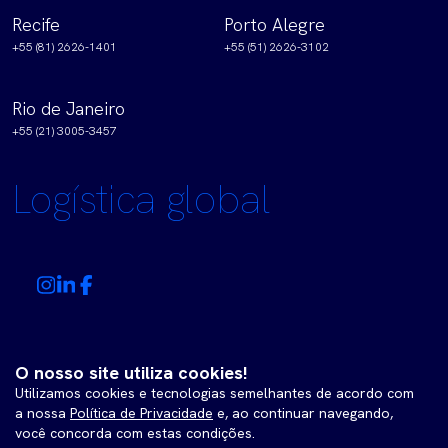
Recife
Porto Alegre
+55 (81) 2626-1401
+55 (51) 2626-3102
Rio de Janeiro
+55 (21) 3005-3457
Logística global
¡Desarrollo tecnológico y consultorías estratégicas en
O nosso site utiliza cookies!
Utilizamos cookies e tecnologias semelhantes de acordo com
un solo lugar!
a nossa
Política de Privacidade
e, ao continuar navegando,
você concorda com estas condições.