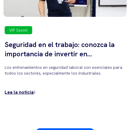
VIP Sesmt
Seguridad en el trabajo: conozca la
importancia de invertir en
entrenamientos constantes para la
Los entrenamientos en seguridad laboral son esenciales para
protección de su operación.
todos los sectores, especialmente los industriales.
Lea la noticia