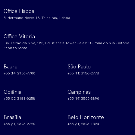
Office Lisboa
R. Hermano Neves 18. Telheiras, Lisboa
Office Vitoria
LAv. Leitão da Silva, 180, Ed. AtlanOs Tower, Sala 501- Praia do Suá - Vitória
Espírito Santo.
Bauru
São Paulo
+55 (14) 2106-7700
+55 (11) 3136-2778
Goiânia
Campinas
+55 (62) 3181-0258
+55 (19) 3500-3890
Brasília
Belo Horizonte
+55 (61) 2626-2720
+55 (31) 2626-1324